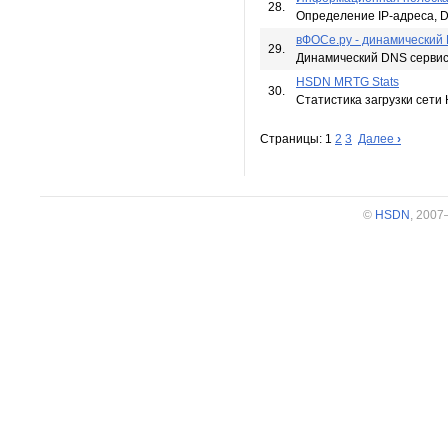
28.
Определение IP-адреса, D
вФОСе.ру - динамический
29.
Динамический DNS серви
HSDN MRTG Stats
30.
Статистика загрузки сет
Страницы: 1
2
3
Далее
›
©
HSDN
, 200