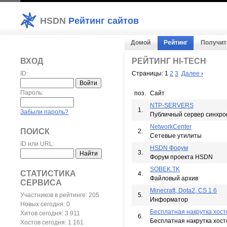
HSDN
Рейтинг сайтов
Домой
Рейтинг
Получит
ВХОД
РЕЙТИНГ HI-TECH
ID:
Страницы: 1
2
3
Далее
›
Пароль:
поз.
Сайт
NTP-SERVERS
1.
Забыли пароль?
Публичный сервер синхрон
NetworkCenter
ПОИСК
2.
Сетевые утилиты
ID или URL:
HSDN Форум
3.
Форум проекта HSDN
SOBEK.TK
СТАТИСТИКА
4.
Файловый архив
СЕРВИСА
Minecraft, Dota2, CS 1.6
Участников в рейтинге: 205
5.
Информатор
Новых сегодня: 0
Бесплатная накрутка хост
Хитов сегодня: 3 911
6.
Бесплатная накрутка хост
Хостов сегодня: 1 161