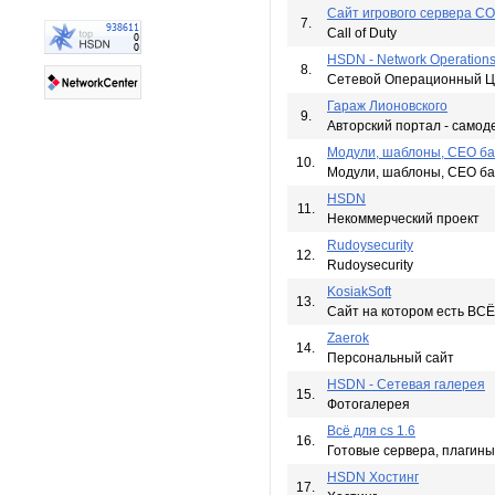
Cайт игрового сервера 
7.
Call of Duty
HSDN - Network Operations
8.
Сетевой Операционный Ц
Гараж Лионовского
9.
Авторский портал - самодел
Модули, шаблоны, СЕО баз
10.
Модули, шаблоны, СЕО баз
HSDN
11.
Некоммерческий проект
Rudoysecurity
12.
Rudoysecurity
KosiakSoft
13.
Сайт на котором есть ВСЁ!
Zaerok
14.
Персональный сайт
HSDN - Сетевая галерея
15.
Фотогалерея
Всё для cs 1.6
16.
Готовые сервера, плагины, 
HSDN Хостинг
17.