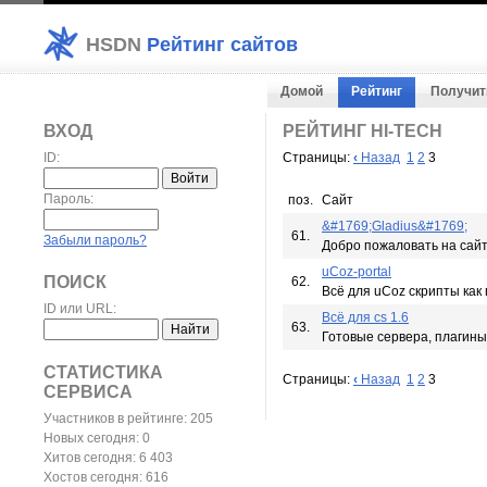
HSDN
Рейтинг сайтов
Домой
Рейтинг
Получит
ВХОД
РЕЙТИНГ HI-TECH
ID:
Страницы:
‹
Назад
1
2
3
Пароль:
поз.
Сайт
&#1769;Gladius&#1769;
61.
Забыли пароль?
Добро пожаловать на сай
uCoz-portal
ПОИСК
62.
Всё для uCoz скрипты как 
ID или URL:
Всё для cs 1.6
63.
Готовые сервера, плагины, 
СТАТИСТИКА
Страницы:
‹
Назад
1
2
3
СЕРВИСА
Участников в рейтинге: 205
Новых сегодня: 0
Хитов сегодня: 6 403
Хостов сегодня: 616