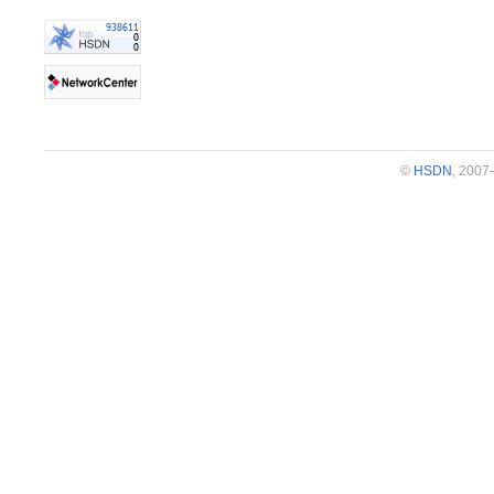
©
HSDN
, 200