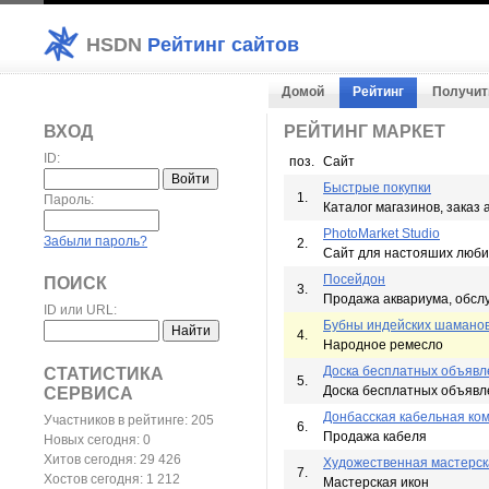
HSDN
Рейтинг сайтов
Домой
Рейтинг
Получит
ВХОД
РЕЙТИНГ МАРКЕТ
ID:
поз.
Сайт
Быстрые покупки
1.
Пароль:
Каталог магазинов, заказ а
PhotoMarket Studio
Забыли пароль?
2.
Сайт для настояших люб
Посейдон
ПОИСК
3.
Продажа аквариума, обсл
ID или URL:
Бубны индейских шамано
4.
Народное ремесло
Доска бесплатных объявл
СТАТИСТИКА
5.
Доска бесплатных объявле
СЕРВИСА
Донбасская кабельная ко
Участников в рейтинге: 205
6.
Продажа кабеля
Новых сегодня: 0
Хитов сегодня: 29 426
Художественная мастерск
7.
Хостов сегодня: 1 212
Мастерская икон