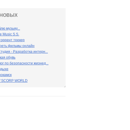
 НОВЫХ
лю музыку...
e Music S.S.
 торрент трекер
реть фильмы онлайн
тудия - Разработка интерн...
кая обувь
ог по безопасности жизнед...
тдыхе
нокамск
 SCORP WORLD