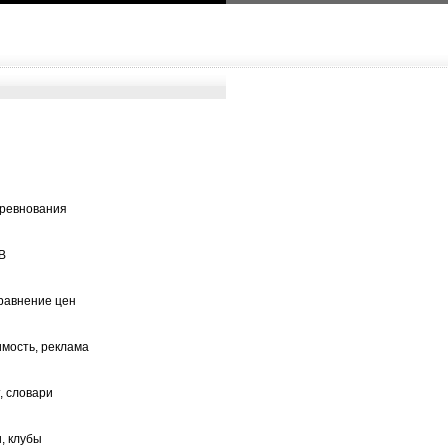
оревнования
ТВ
сравнение цен
мость, реклама
, словари
, клубы