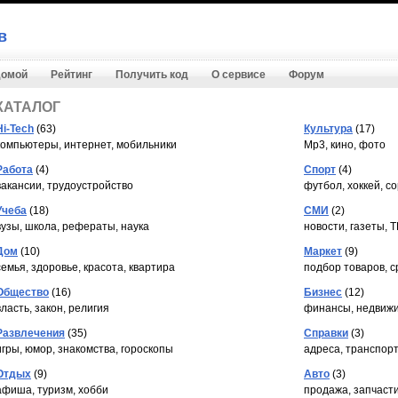
в
омой
Рейтинг
Получить код
О сервисе
Форум
КАТАЛОГ
Hi-Tech
(63)
Культура
(17)
компьютеры, интернет, мобильники
Mp3, кино, фото
Работа
(4)
Спорт
(4)
вакансии, трудоустройство
футбол, хоккей, с
Учеба
(18)
СМИ
(2)
вузы, школа, рефераты, наука
новости, газеты, 
Дом
(10)
Маркет
(9)
семья, здоровье, красота, квартира
подбор товаров, 
Общество
(16)
Бизнес
(12)
власть, закон, религия
финансы, недвижи
Развлечения
(35)
Справки
(3)
игры, юмор, знакомства, гороскопы
адреса, транспорт
Отдых
(9)
Авто
(3)
афиша, туризм, хобби
продажа, запчасти