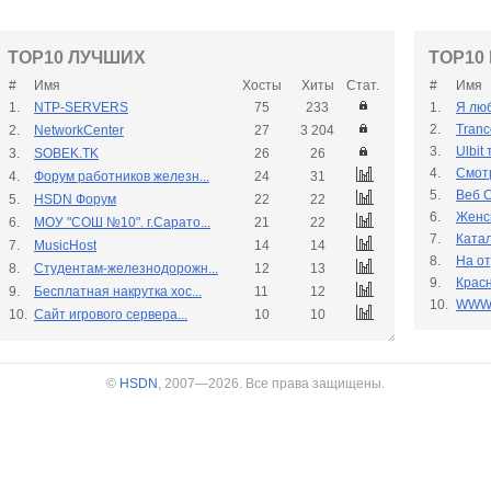
TOP10 ЛУЧШИХ
TOP10
#
Имя
Хосты
Хиты
Стат.
#
Имя
1.
NTP-SERVERS
75
233
1.
Я люб
2.
Tranc
2.
NetworkCenter
27
3 204
3.
Ulbit
3.
SOBEK.TK
26
26
4.
Смот
4.
Форум работников железн...
24
31
5.
Веб С
5.
HSDN Форум
22
22
6.
Женс
6.
МОУ "СОШ №10". г.Сарато...
21
22
7.
Катал
7.
MusicHost
14
14
8.
На о
8.
Студентам-железнодорожн...
12
13
9.
Крас
9.
Бесплатная накрутка хос...
11
12
10.
WWW
10.
Cайт игрового сервера...
10
10
©
HSDN
, 2007—2026. Все права защищены.