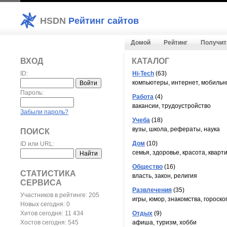
HSDN
Рейтинг сайтов
Домой
Рейтинг
Получит
ВХОД
КАТАЛОГ
ID:
Hi-Tech
(63)
компьютеры, интернет, мобильн
Пароль:
Работа
(4)
вакансии, трудоустройство
Забыли пароль?
Учеба
(18)
вузы, школа, рефераты, наука
ПОИСК
Дом
(10)
ID или URL:
семья, здоровье, красота, кварт
Общество
(16)
СТАТИСТИКА
власть, закон, религия
СЕРВИСА
Развлечения
(35)
Участников в рейтинге: 205
игры, юмор, знакомства, гороск
Новых сегодня: 0
Хитов сегодня: 11 434
Отдых
(9)
Хостов сегодня: 545
афиша, туризм, хобби