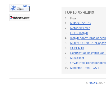
TOP10 ЛУЧШИХ
#
Имя
1.
NTP-SERVERS
2.
NetworkCenter
3.
HSDN Форум
4.
Форум работников железн.
5.
МОУ "СОШ №10". г.Сарато.
6.
SOBEK.TK
7.
Бесплатная накрутка хос..
8.
MusicHost
9.
Студентам-железнодорожн
10.
Minecraft, Dota2, CS 1....
©
HSDN
, 200